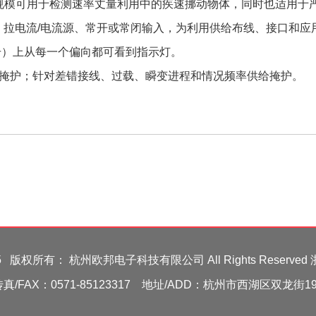
相应规模可用于检测速率丈量利用中的疾速挪动物体，同时也适用于
、拉电流/电流源、常开或常闭输入，为利用供给布线、接口和应
型号）上从每一个偏向都可看到指示灯。
）掩护；针对差错接线、过载、瞬变进程和情况频率供给掩护。
-2025 版权所有： 杭州欧邦电子科技有限公司 All Rights Reserved
09 传真/FAX：0571-85123317 地址/ADD：杭州市西湖区双龙